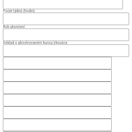
Počet týdnů (hodin)
Rok ukončení
Doklad o absolvovaném kurzu/zkoušce