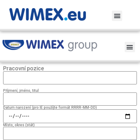
Pracovní pozice
Příjmení, jméno, titul
Datum narození (pro IE použíjte formát RRRR-MM-DD)
Místo, okres (stát)