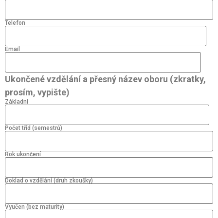
Telefon
Email
Ukončené vzdělání a přesný název oboru (zkratky,
prosím, vypište)
Základní
Počet tříd (semestrů)
Rok ukončení
Doklad o vzdělání (druh zkoušky)
Vyučen (bez maturity)