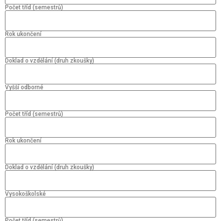
Počet tříd (semestrů)
Rok ukončení
Doklad o vzdělání (druh zkoušky)
Vyšší odborné
Počet tříd (semestrů)
Rok ukončení
Doklad o vzdělání (druh zkoušky)
Vysokoškolské
Počet tříd (semestrů)