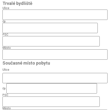
Trvalé bydliště
Ulice
čp.
PSČ
Město
Současné místo pobytu
Ulice
čp.
PSČ
Město